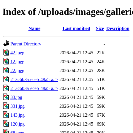
Index of /uploads/images/galleri
Name
Last modified
Size
Description
Parent Directory
-
42.jpeg
2026-04-21 12:45
22K
12.jpeg
2026-04-21 12:45
24K
22.jpeg
2026-04-21 12:45
28K
213c6b3a-eceb-48a5-a..>
2026-04-21 12:45
51K
213c6b3a-eceb-48a5-a..>
2026-04-21 12:45
51K
33.jpg
2026-04-21 12:45
59K
331.jpg
2026-04-21 12:45
59K
143.jpg
2026-04-21 12:45
67K
120.jpg
2026-04-21 12:45
69K
68.jpeg
2026-04-21 12:45
70K